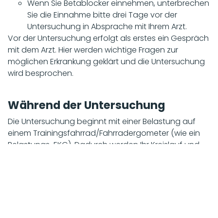
Wenn Sie Betablocker einnehmen, unterbrechen
Sie die Einnahme bitte drei Tage vor der
Untersuchung in Absprache mit Ihrem Arzt.
Vor der Untersuchung erfolgt als erstes ein Gespräch
mit dem Arzt. Hier werden wichtige Fragen zur
möglichen Erkrankung geklärt und die Untersuchung
wird besprochen.
Während der Untersuchung
Die Untersuchung beginnt mit einer Belastung auf
einem Trainingsfahrrad/Fahrradergometer (wie ein
Belastungs-EKG). Dadurch werden Ihr Kreislauf und
die Herztätigkeit angeregt. Die Herz-Szintigraphie ist
auch für Personen geeignet, deren
Gesundheitszustand die Belastung auf dem Fahrrad
nicht erlaubt. Uns steht ein Medikament zur
Verfügung, mit dem wir eine Belastung simulieren
können, ohne Ihr Herz tatsächlich zu belasten. Die